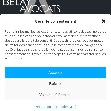
Gérer le consentement
Pour offrir les meilleures expériences, nous utilisons des technologies
Belay Avocats
telles que les cookies pour stocker et/ou accéder aux informations
des appareils. Le fait de consentir à ces technologies nous permettra
74 boulevard Haussmann – 75008 Paris
de traiter des données telles que le comportement de navigation ou
contact@belay-avocats.com
les ID uniques sur ce site. Le fait de ne pas consentir ou de retirer son
consentement peut avoir un effet négatif sur certaines caractéristiques
et fonctions.
Accepter
Mentions légales
|
Politique de confidentialité
Refuser
Photos : ©Antoine Piechaud
Voir les préférences
© 2026 Belay Avocats.
Déclaration de confidentialité